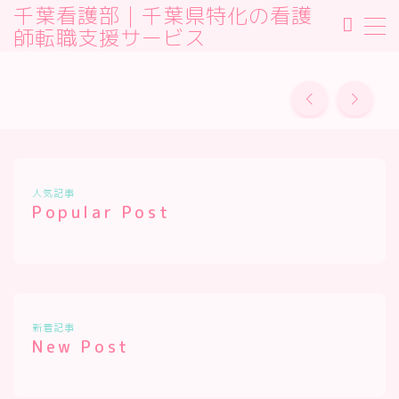
千葉看護部｜千葉県特化の看護
師転職支援サービス
MENU
Sample Page
デモプリセット記事 #2
プライバシーポリシー
利用規約／特定商取引法に基づく表記
有料記事の決済完了ページ
運営者情報
人気記事
Popular Post
新着記事
New Post